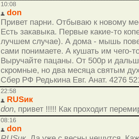
10:08
don
Привет парни. Отбываю к новому ме
Есть закавыка. Первые какие-то копе
лучшем случае). А дома - мышь пове
сами понимаете. А кушать им чего-то
Выручайте пацаны. От 500р и дальше
скромные, но два месяца святым дух
Сбер РФ Редькина Евг. Анат. 4276 52
22:58
RUSик
don
, привет !!!!! Как проходит перем
08:16
don
RUSик
, Да уже с весны чешутся. Ка