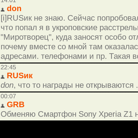
14:01
don
[i]RUSик не знаю. Сейчас попробова
что попал я в укроповские расстрель
"Миротворец", куда заносят особо от
почему вместе со мной там оказалас
адресами. телефонами и пр. Такая в
22:45
RUSик
don
, что то награды не открываются .
00:07
GRB
Обменяю Смартфон Sony Xperia Z1 н