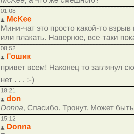
McKee
, а что же смешного?
01:08
McKee
Мини-чат это просто какой-то взрыв м
или плакать. Наверное, все-таки по
08:52
Гошик
привет всем! Наконец то заглянул с
нет . . . :-)
18:21
don
Donna
, Спасибо. Тронут. Может быт
15:12
Donna