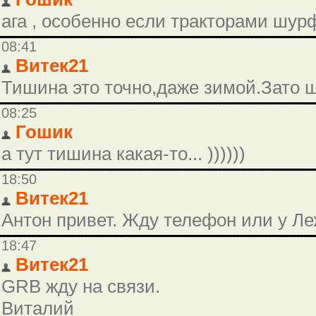
ага , особенно если тракторами шурфят
08:41
Витек21
Тишина это точно,даже зимой.Зато ш
08:25
Гошик
а тут тишина какая-то... ))))))
18:50
Витек21
Антон привет. Жду телефон или у Л
18:47
Витек21
GRB жду на связи.
Виталий