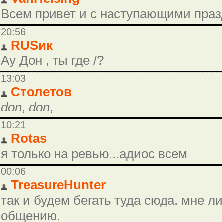
Всем привет и с наступающими пра
20:56
RUSик
Ау Дон , ты где /?
13:03
Столетов
don
,
don
,
10:21
Rotas
я только на ревью...адиос всем
00:06
TreasureHunter
так и будем бегать туда сюда. мне л
общению.