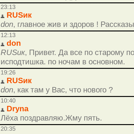
23:13
RUSик
don
, главное жив и здоров ! Рассказ
12:13
don
RUSик
, Привет. Да все по старому п
исподтишка. по ночам в основном.
19:26
RUSик
don
, как там у Вас, что нового ?
10:40
Dryna
Лёха поздравляю.Жму пять.
20:35