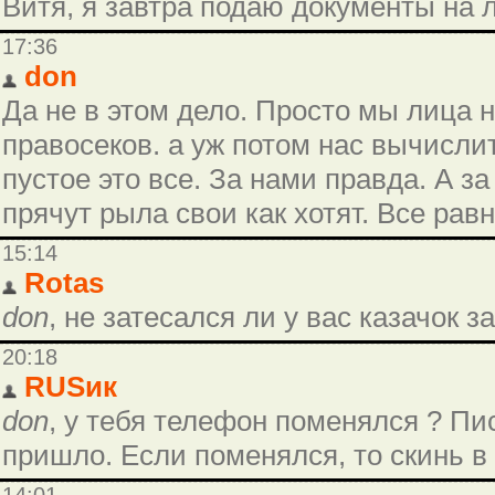
Витя, я завтра подаю документы на 
17:36
don
Да не в этом дело. Просто мы лица 
правосеков. а уж потом нас вычислит
пустое это все. За нами правда. А за
прячут рыла свои как хотят. Все рав
15:14
Rotas
don
, не затесался ли у вас казачок за
20:18
RUSик
don
, у тебя телефон поменялся ? Пи
пришло. Если поменялся, то скинь в 