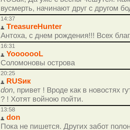
вусмерть, начинают друг с другом бод
14:37
TreasureHunter
Антоха, с днем рождения!!! Всех благ,
16:31
YooooooL
Соломоновы острова
20:25
RUSик
don
, привет ! Вроде как в новостях г
? ! Хотят войною пойти.
13:58
don
Пока не пишется. Других забот полон 