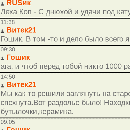
RUSик
Леха Коп - С днюхой и удачи под кату
11:38
Витек21
Гошик. В том -то и дело было всего 
09:30
Гошик
ага, и чтоб перед тобой никто 1000 р
14:50
Витек21
Мы как-то решили заглянуть на стар
спехнута.Вот раздолье было! Находки
бутылочки,керамика.
09:05
Гошик